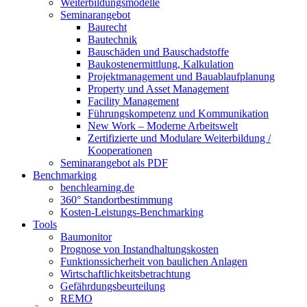
Weiterbildungsmodelle
Seminarangebot
Baurecht
Bautechnik
Bauschäden und Bauschadstoffe
Baukostenermittlung, Kalkulation
Projektmanagement und Bauablaufplanung
Property und Asset Management
Facility Management
Führungskompetenz und Kommunikation
New Work – Moderne Arbeitswelt
Zertifizierte und Modulare Weiterbildung /
Kooperationen
Seminarangebot als PDF
Benchmarking
benchlearning.de
360° Standortbestimmung
Kosten-Leistungs-Benchmarking
Tools
Baumonitor
Prognose von Instandhaltungskosten
Funktionssicherheit von baulichen Anlagen
Wirtschaftlichkeitsbetrachtung
Gefährdungsbeurteilung
REMO