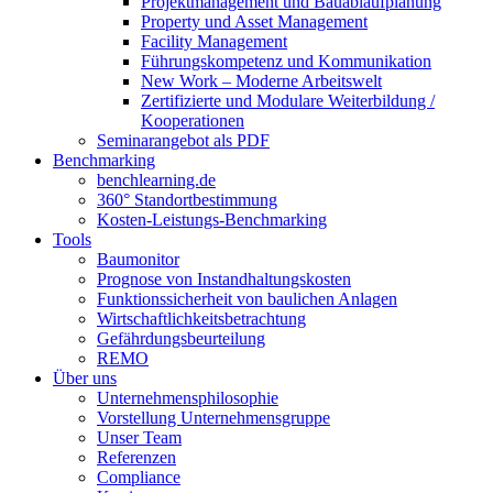
Projektmanagement und Bauablaufplanung
Property und Asset Management
Facility Management
Führungskompetenz und Kommunikation
New Work – Moderne Arbeitswelt
Zertifizierte und Modulare Weiterbildung /
Kooperationen
Seminarangebot als PDF
Benchmarking
benchlearning.de
360° Standortbestimmung
Kosten-Leistungs-Benchmarking
Tools
Baumonitor
Prognose von Instandhaltungskosten
Funktionssicherheit von baulichen Anlagen
Wirtschaftlichkeitsbetrachtung
Gefährdungsbeurteilung
REMO
Über uns
Unternehmensphilosophie
Vorstellung Unternehmensgruppe
Unser Team
Referenzen
Compliance