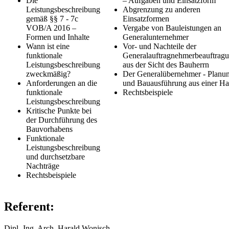
Die
–
Aufgaben und Einsatzform
Leistungsbeschreibung
Abgrenzung zu anderen
gemäß §§ 7 - 7c
Einsatzformen
VOB/A 2016
–
Vergabe von Bauleistungen an
Formen und Inhalte
Generalunternehmer
Wann ist eine
Vor- und Nachteile der
funktionale
Generalauftragnehmerbeauftrag
Leistungsbeschreibung
aus der Sicht des Bauherrn
zweckmäßig?
Der Generalübernehmer - Planu
Anforderungen an die
und Bauausführung aus einer H
funktionale
Rechtsbeispiele
Leistungsbeschreibung
Kritische Punkte bei
der Durchführung des
Bauvorhabens
Funktionale
Leistungsbeschreibung
und durchsetzbare
Nachträge
Rechtsbeispiele
Referent:
Dipl.-Ing. Arch. Harald Wonisch