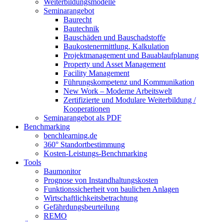
Weiterbildungsmodelle
Seminarangebot
Baurecht
Bautechnik
Bauschäden und Bauschadstoffe
Baukostenermittlung, Kalkulation
Projektmanagement und Bauablaufplanung
Property und Asset Management
Facility Management
Führungskompetenz und Kommunikation
New Work – Moderne Arbeitswelt
Zertifizierte und Modulare Weiterbildung /
Kooperationen
Seminarangebot als PDF
Benchmarking
benchlearning.de
360° Standortbestimmung
Kosten-Leistungs-Benchmarking
Tools
Baumonitor
Prognose von Instandhaltungskosten
Funktionssicherheit von baulichen Anlagen
Wirtschaftlichkeitsbetrachtung
Gefährdungsbeurteilung
REMO