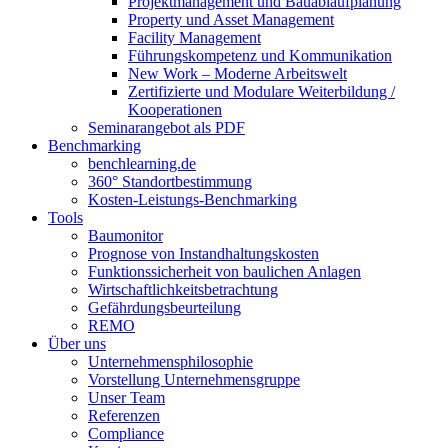
Projektmanagement und Bauablaufplanung
Property und Asset Management
Facility Management
Führungskompetenz und Kommunikation
New Work – Moderne Arbeitswelt
Zertifizierte und Modulare Weiterbildung /
Kooperationen
Seminarangebot als PDF
Benchmarking
benchlearning.de
360° Standortbestimmung
Kosten-Leistungs-Benchmarking
Tools
Baumonitor
Prognose von Instandhaltungskosten
Funktionssicherheit von baulichen Anlagen
Wirtschaftlichkeitsbetrachtung
Gefährdungsbeurteilung
REMO
Über uns
Unternehmensphilosophie
Vorstellung Unternehmensgruppe
Unser Team
Referenzen
Compliance