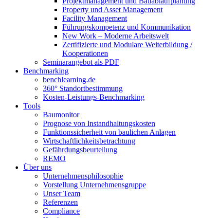
Projektmanagement und Bauablaufplanung
Property und Asset Management
Facility Management
Führungskompetenz und Kommunikation
New Work – Moderne Arbeitswelt
Zertifizierte und Modulare Weiterbildung /
Kooperationen
Seminarangebot als PDF
Benchmarking
benchlearning.de
360° Standortbestimmung
Kosten-Leistungs-Benchmarking
Tools
Baumonitor
Prognose von Instandhaltungskosten
Funktionssicherheit von baulichen Anlagen
Wirtschaftlichkeitsbetrachtung
Gefährdungsbeurteilung
REMO
Über uns
Unternehmensphilosophie
Vorstellung Unternehmensgruppe
Unser Team
Referenzen
Compliance