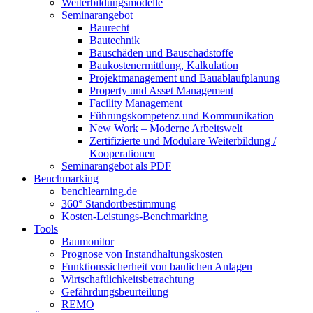
Weiterbildungsmodelle
Seminarangebot
Baurecht
Bautechnik
Bauschäden und Bauschadstoffe
Baukostenermittlung, Kalkulation
Projektmanagement und Bauablaufplanung
Property und Asset Management
Facility Management
Führungskompetenz und Kommunikation
New Work – Moderne Arbeitswelt
Zertifizierte und Modulare Weiterbildung /
Kooperationen
Seminarangebot als PDF
Benchmarking
benchlearning.de
360° Standortbestimmung
Kosten-Leistungs-Benchmarking
Tools
Baumonitor
Prognose von Instandhaltungskosten
Funktionssicherheit von baulichen Anlagen
Wirtschaftlichkeitsbetrachtung
Gefährdungsbeurteilung
REMO