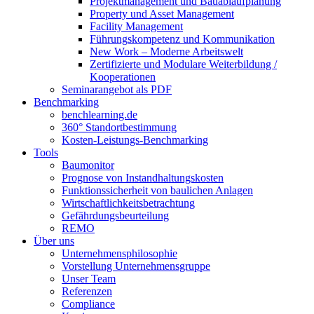
Projektmanagement und Bauablaufplanung
Property und Asset Management
Facility Management
Führungskompetenz und Kommunikation
New Work – Moderne Arbeitswelt
Zertifizierte und Modulare Weiterbildung /
Kooperationen
Seminarangebot als PDF
Benchmarking
benchlearning.de
360° Standortbestimmung
Kosten-Leistungs-Benchmarking
Tools
Baumonitor
Prognose von Instandhaltungskosten
Funktionssicherheit von baulichen Anlagen
Wirtschaftlichkeitsbetrachtung
Gefährdungsbeurteilung
REMO
Über uns
Unternehmensphilosophie
Vorstellung Unternehmensgruppe
Unser Team
Referenzen
Compliance