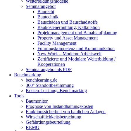
Weiterbildungsmodelle
Seminarangebot
Baurecht
Bautechnik
Bauschäden und Bauschadstoffe
Baukostenermittlung, Kalkulation
Projektmanagement und Bauablaufplanung
Property und Asset Management
Facility Management
Führungskompetenz und Kommunikation
New Work – Moderne Arbeitswelt
Zertifizierte und Modulare Weiterbildung /
Kooperationen
Seminarangebot als PDF
Benchmarking
benchlearning.de
360° Standortbestimmung
Kosten-Leistungs-Benchmarking
Tools
Baumonitor
Prognose von Instandhaltungskosten
Funktionssicherheit von baulichen Anlagen
Wirtschaftlichkeitsbetrachtung
Gefährdungsbeurteilung
REMO