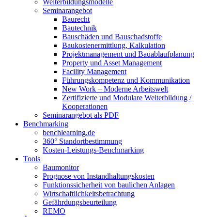
Weiterbildungsmodelle
Seminarangebot
Baurecht
Bautechnik
Bauschäden und Bauschadstoffe
Baukostenermittlung, Kalkulation
Projektmanagement und Bauablaufplanung
Property und Asset Management
Facility Management
Führungskompetenz und Kommunikation
New Work – Moderne Arbeitswelt
Zertifizierte und Modulare Weiterbildung /
Kooperationen
Seminarangebot als PDF
Benchmarking
benchlearning.de
360° Standortbestimmung
Kosten-Leistungs-Benchmarking
Tools
Baumonitor
Prognose von Instandhaltungskosten
Funktionssicherheit von baulichen Anlagen
Wirtschaftlichkeitsbetrachtung
Gefährdungsbeurteilung
REMO