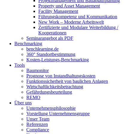
Projektmanagement und Bauablaufplanung
Property und Asset Management
Facility Management
Führungskompetenz und Kommunikation
New Work – Moderne Arbeitswelt
Zertifizierte und Modulare Weiterbildung /
Kooperationen
Seminarangebot als PDF
Benchmarking
benchlearning.de
360° Standortbestimmung
Kosten-Leistungs-Benchmarking
Tools
Baumonitor
Prognose von Instandhaltungskosten
Funktionssicherheit von baulichen Anlagen
Wirtschaftlichkeitsbetrachtung
Gefährdungsbeurteilung
REMO
Über uns
Unternehmensphilosophie
Vorstellung Unternehmensgruppe
Unser Team
Referenzen
Compliance