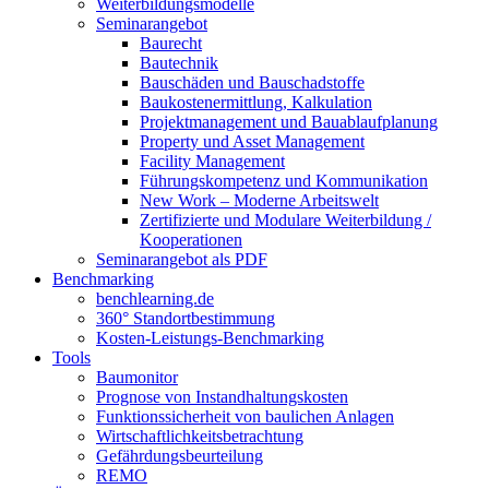
Weiterbildungsmodelle
Seminarangebot
Baurecht
Bautechnik
Bauschäden und Bauschadstoffe
Baukostenermittlung, Kalkulation
Projektmanagement und Bauablaufplanung
Property und Asset Management
Facility Management
Führungskompetenz und Kommunikation
New Work – Moderne Arbeitswelt
Zertifizierte und Modulare Weiterbildung /
Kooperationen
Seminarangebot als PDF
Benchmarking
benchlearning.de
360° Standortbestimmung
Kosten-Leistungs-Benchmarking
Tools
Baumonitor
Prognose von Instandhaltungskosten
Funktionssicherheit von baulichen Anlagen
Wirtschaftlichkeitsbetrachtung
Gefährdungsbeurteilung
REMO