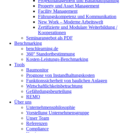
Projektmanagement und Bauablaufplanung
Property und Asset Management
Facility Management
Führungskompetenz und Kommunikation
New Work – Moderne Arbeitswelt
Zertifizierte und Modulare Weiterbildung /
Kooperationen
Seminarangebot als PDF
Benchmarking
benchlearning.de
360° Standortbestimmung
Kosten-Leistungs-Benchmarking
Tools
Baumonitor
Prognose von Instandhaltungskosten
Funktionssicherheit von baulichen Anlagen
Wirtschaftlichkeitsbetrachtung
Gefährdungsbeurteilung
REMO
Über uns
Unternehmensphilosophie
Vorstellung Unternehmensgruppe
Unser Team
Referenzen
Compliance