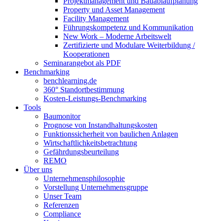
Projektmanagement und Bauablaufplanung
Property und Asset Management
Facility Management
Führungskompetenz und Kommunikation
New Work – Moderne Arbeitswelt
Zertifizierte und Modulare Weiterbildung /
Kooperationen
Seminarangebot als PDF
Benchmarking
benchlearning.de
360° Standortbestimmung
Kosten-Leistungs-Benchmarking
Tools
Baumonitor
Prognose von Instandhaltungskosten
Funktionssicherheit von baulichen Anlagen
Wirtschaftlichkeitsbetrachtung
Gefährdungsbeurteilung
REMO
Über uns
Unternehmensphilosophie
Vorstellung Unternehmensgruppe
Unser Team
Referenzen
Compliance