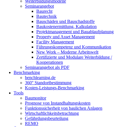
Weiterbildungsmodelle
Seminarangebot
Baurecht
Bautechnik
Bauschäden und Bauschadstoffe
Baukostenermittlung, Kalkulation
Projektmanagement und Bauablaufplanung
Property und Asset Management
Facility Management
Führungskompetenz und Kommunikation
New Work – Moderne Arbeitswelt
Zertifizierte und Modulare Weiterbildung /
Kooperationen
Seminarangebot als PDF
Benchmarking
benchlearning.de
360° Standortbestimmung
Kosten-Leistungs-Benchmarking
Tools
Baumonitor
Prognose von Instandhaltungskosten
Funktionssicherheit von baulichen Anlagen
Wirtschaftlichkeitsbetrachtung
Gefährdungsbeurteilung
REMO