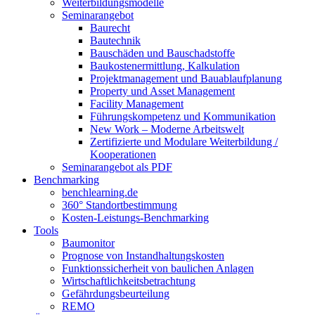
Weiterbildungsmodelle
Seminarangebot
Baurecht
Bautechnik
Bauschäden und Bauschadstoffe
Baukostenermittlung, Kalkulation
Projektmanagement und Bauablaufplanung
Property und Asset Management
Facility Management
Führungskompetenz und Kommunikation
New Work – Moderne Arbeitswelt
Zertifizierte und Modulare Weiterbildung /
Kooperationen
Seminarangebot als PDF
Benchmarking
benchlearning.de
360° Standortbestimmung
Kosten-Leistungs-Benchmarking
Tools
Baumonitor
Prognose von Instandhaltungskosten
Funktionssicherheit von baulichen Anlagen
Wirtschaftlichkeitsbetrachtung
Gefährdungsbeurteilung
REMO