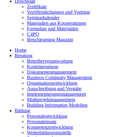
Download
Zertifikate
Veröffentlichungen und Vorträge
Seminarkalender
Materialien aus Kooperationen
Formulare und Materialien
C4PO
Benchlearning Magazin
Home
Beratung
Betreiberverantwortung
Kostenprognose
Dokumentenmanagement
Business Continuity Management
Organisationsentwicklung
Ausschreibung und Vergabe
Implementierungsmanagement
Multiprojektmanagement
Building Information Modeling
Bildung
Personalentwicklung
Personaleinsatz
Kompetenzentwicklung
Weiterbildungsmodelle