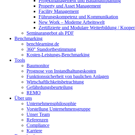
Projektmanagement und Bauablaufplanung
Property und Asset Management
Facility Management
Führungskompetenz und Kommunikation
New Work – Moderne Arbeitswelt
Zertifizierte und Modulare Weiterbildung / Kooper
Seminarangebot als PDF
Benchmarking
benchlearning.de
360° Standortbestimmung
Kosten-Leistungs-Benchmarking
Tools
Baumonitor
Prognose von Instandhaltungskosten
Funktionssicherheit von baulichen Anlagen
Wirtschaftlichkeitsbetrachtung
Gefährdungsbeurteilung
REMO
Über uns
Unternehmensphilosophie
Vorstellung Unternehmensgruppe
Unser Team
Referenzen
Compliance
Karriere