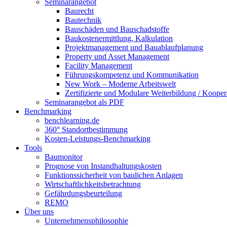
Seminarangebot
Baurecht
Bautechnik
Bauschäden und Bauschadstoffe
Baukostenermittlung, Kalkulation
Projektmanagement und Bauablaufplanung
Property und Asset Management
Facility Management
Führungskompetenz und Kommunikation
New Work – Moderne Arbeitswelt
Zertifizierte und Modulare Weiterbildung / Kooper
Seminarangebot als PDF
Benchmarking
benchlearning.de
360° Standortbestimmung
Kosten-Leistungs-Benchmarking
Tools
Baumonitor
Prognose von Instandhaltungskosten
Funktionssicherheit von baulichen Anlagen
Wirtschaftlichkeitsbetrachtung
Gefährdungsbeurteilung
REMO
Über uns
Unternehmensphilosophie