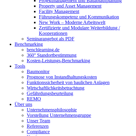
Projektmanagement und Bauablaufplanung
Property und Asset Management
Facility Management
Führungskompetenz und Kommunikation
New Work – Moderne Arbeitswelt
Zertifizierte und Modulare Weiterbildung /
Kooperationen
Seminarangebot als PDF
Benchmarking
benchlearning.de
360° Standortbestimmung
Kosten-Leistungs-Benchmarking
Tools
Baumonitor
Prognose von Instandhaltungskosten
Funktionssicherheit von baulichen Anlagen
Wirtschaftlichkeitsbetrachtung
Gefährdungsbeurteilung
REMO
Über uns
Unternehmensphilosophie
Vorstellung Unternehmensgruppe
Unser Team
Referenzen
Compliance