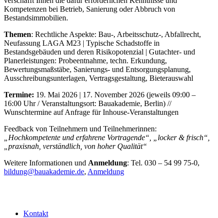
verschafft Ihnen die dafür erforderlichen Kenntnisse und
Kompetenzen bei Betrieb, Sanierung oder Abbruch von
Bestandsimmobilien.
Themen
: Rechtliche Aspekte: Bau-, Arbeitsschutz-, Abfallrecht,
Neufassung LAGA M23 | Typische Schadstoffe in
Bestandsgebäuden und deren Risikopotenzial | Gutachter- und
Planerleistungen: Probeentnahme, techn. Erkundung,
Bewertungsmaßstäbe, Sanierungs- und Entsorgungsplanung,
Ausschreibungsunterlagen, Vertragsgestaltung, Bieterauswahl
Termine:
19. Mai 2026 | 17. November 2026 (jeweils 09:00 –
16:00 Uhr / Veranstaltungsort: Bauakademie, Berlin) //
Wunschtermine auf Anfrage für Inhouse-Veranstaltungen
Feedback von Teilnehmern und Teilnehmerinnen:
„Hochkompetente und erfahrene Vortragende“, „locker & frisch“,
„praxisnah, verständlich, von hoher Qualität“
Weitere Informationen und
Anmeldung
: Tel. 030 – 54 99 75-0,
bildung@bauakademie.de
,
Anmeldung
Kontakt