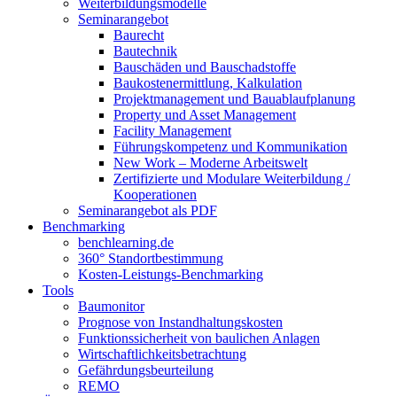
Weiterbildungsmodelle
Seminarangebot
Baurecht
Bautechnik
Bauschäden und Bauschadstoffe
Baukostenermittlung, Kalkulation
Projektmanagement und Bauablaufplanung
Property und Asset Management
Facility Management
Führungskompetenz und Kommunikation
New Work – Moderne Arbeitswelt
Zertifizierte und Modulare Weiterbildung /
Kooperationen
Seminarangebot als PDF
Benchmarking
benchlearning.de
360° Standortbestimmung
Kosten-Leistungs-Benchmarking
Tools
Baumonitor
Prognose von Instandhaltungskosten
Funktionssicherheit von baulichen Anlagen
Wirtschaftlichkeitsbetrachtung
Gefährdungsbeurteilung
REMO