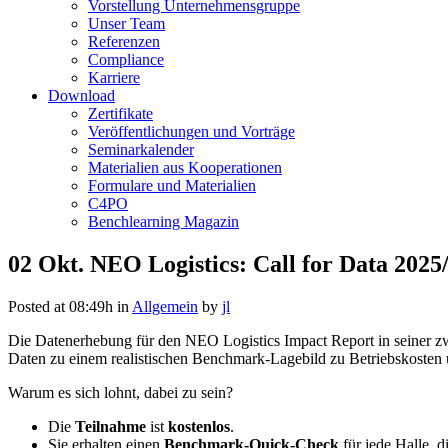
Vorstellung Unternehmensgruppe
Unser Team
Referenzen
Compliance
Karriere
Download
Zertifikate
Veröffentlichungen und Vorträge
Seminarkalender
Materialien aus Kooperationen
Formulare und Materialien
C4PO
Benchlearning Magazin
02 Okt.
NEO Logistics: Call for Data 2025
Posted at 08:49h
in
Allgemein
by
jl
­Die Datenerhebung für den NEO Logistics Impact Report in seiner zw
Daten zu einem realistischen Benchmark-Lagebild zu Betriebskosten
Warum es sich lohnt, dabei zu sein?
Die
Teilnahme
ist
kostenlos
.
Sie erhalten einen
Benchmark-Quick-Check
für jede Halle, d