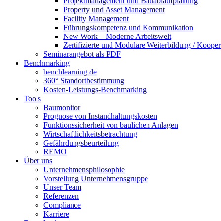
Projektmanagement und Bauablaufplanung
Property und Asset Management
Facility Management
Führungskompetenz und Kommunikation
New Work – Moderne Arbeitswelt
Zertifizierte und Modulare Weiterbildung / Kooper
Seminarangebot als PDF
Benchmarking
benchlearning.de
360° Standortbestimmung
Kosten-Leistungs-Benchmarking
Tools
Baumonitor
Prognose von Instandhaltungskosten
Funktionssicherheit von baulichen Anlagen
Wirtschaftlichkeitsbetrachtung
Gefährdungsbeurteilung
REMO
Über uns
Unternehmensphilosophie
Vorstellung Unternehmensgruppe
Unser Team
Referenzen
Compliance
Karriere