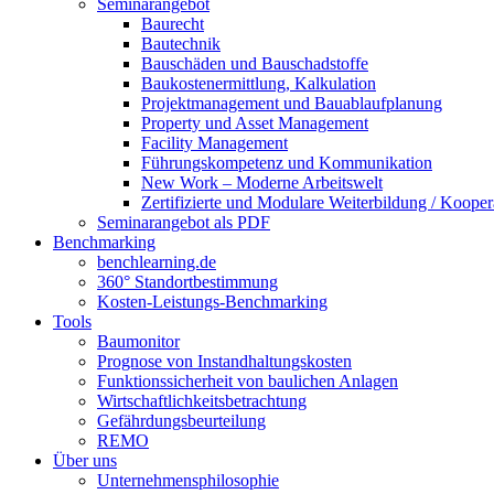
Seminarangebot
Baurecht
Bautechnik
Bauschäden und Bauschadstoffe
Baukostenermittlung, Kalkulation
Projektmanagement und Bauablaufplanung
Property und Asset Management
Facility Management
Führungskompetenz und Kommunikation
New Work – Moderne Arbeitswelt
Zertifizierte und Modulare Weiterbildung / Kooper
Seminarangebot als PDF
Benchmarking
benchlearning.de
360° Standortbestimmung
Kosten-Leistungs-Benchmarking
Tools
Baumonitor
Prognose von Instandhaltungskosten
Funktionssicherheit von baulichen Anlagen
Wirtschaftlichkeitsbetrachtung
Gefährdungsbeurteilung
REMO
Über uns
Unternehmensphilosophie