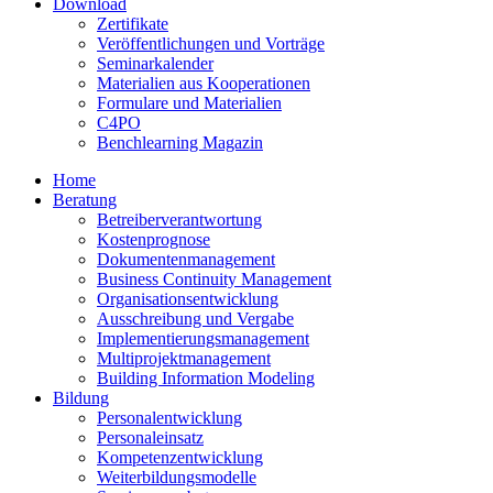
Download
Zertifikate
Veröffentlichungen und Vorträge
Seminarkalender
Materialien aus Kooperationen
Formulare und Materialien
C4PO
Benchlearning Magazin
Home
Beratung
Betreiberverantwortung
Kostenprognose
Dokumentenmanagement
Business Continuity Management
Organisationsentwicklung
Ausschreibung und Vergabe
Implementierungsmanagement
Multiprojektmanagement
Building Information Modeling
Bildung
Personalentwicklung
Personaleinsatz
Kompetenzentwicklung
Weiterbildungsmodelle