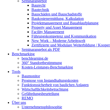
Seminarangebot
Baurecht
Bautechnik
Bauschäden und Bauschadstoffe
Baukostenermittlung, Kalkulation
Projektmanagement und Bauablaufplanung
Property und Asset Management
Facility Management
Führungskompetenz und Kommunikation
New Work – Moderne Arbeitswelt
Zertifizierte und Modulare Weiterbildung / Kooper
Seminarangebot als PDF
Benchmarking
benchlearning.de
360° Standortbestimmung
Kosten-Leistungs-Benchmarking
Tools
Baumonitor
Prognose von Instandhaltungskosten
Funktionssicherheit von baulichen Anlagen
Wirtschaftlichkeitsbetrachtung
Gefährdungsbeurteilung
REMO
Über uns
Unternehmensphilosophie