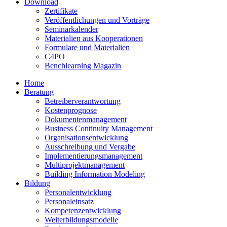
Download
Zertifikate
Veröffentlichungen und Vorträge
Seminarkalender
Materialien aus Kooperationen
Formulare und Materialien
C4PO
Benchlearning Magazin
Home
Beratung
Betreiberverantwortung
Kostenprognose
Dokumentenmanagement
Business Continuity Management
Organisationsentwicklung
Ausschreibung und Vergabe
Implementierungsmanagement
Multiprojektmanagement
Building Information Modeling
Bildung
Personalentwicklung
Personaleinsatz
Kompetenzentwicklung
Weiterbildungsmodelle