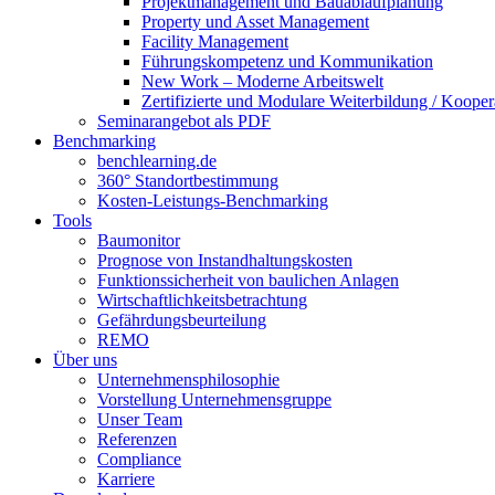
Projektmanagement und Bauablaufplanung
Property und Asset Management
Facility Management
Führungskompetenz und Kommunikation
New Work – Moderne Arbeitswelt
Zertifizierte und Modulare Weiterbildung / Kooper
Seminarangebot als PDF
Benchmarking
benchlearning.de
360° Standortbestimmung
Kosten-Leistungs-Benchmarking
Tools
Baumonitor
Prognose von Instandhaltungskosten
Funktionssicherheit von baulichen Anlagen
Wirtschaftlichkeitsbetrachtung
Gefährdungsbeurteilung
REMO
Über uns
Unternehmensphilosophie
Vorstellung Unternehmensgruppe
Unser Team
Referenzen
Compliance
Karriere