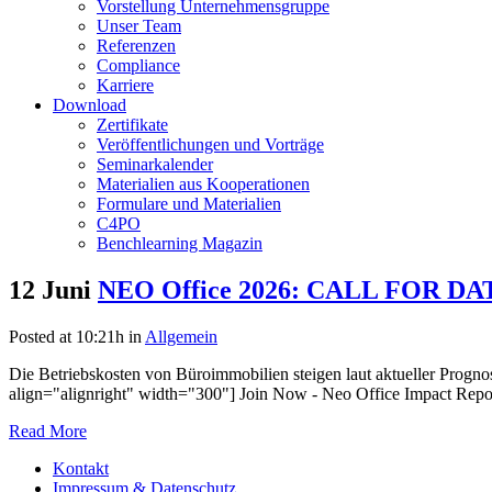
Vorstellung Unternehmensgruppe
Unser Team
Referenzen
Compliance
Karriere
Download
Zertifikate
Veröffentlichungen und Vorträge
Seminarkalender
Materialien aus Kooperationen
Formulare und Materialien
C4PO
Benchlearning Magazin
12 Juni
NEO Office 2026: CALL FOR DA
Posted at 10:21h
in
Allgemein
Die Betriebskosten von Büroimmobilien steigen laut aktueller Progn
align="alignright" width="300"] Join Now - Neo Office Impact Report 
Read More
Kontakt
Impressum & Datenschutz