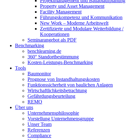
Projektmanagement und Bauablaufplanung
Property und Asset Management
Facility Management
Führungskompetenz und Kommunikation
New Work – Moderne Arbeitswelt
Zertifizierte und Modulare Weiterbildung /
Kooperationen
Seminarangebot als PDF
Benchmarking
benchlearning.de
360° Standortbestimmung
Kosten-Leistungs-Benchmarking
Tools
Baumonitor
Prognose von Instandhaltungskosten
Funktionssicherheit von baulichen Anlagen
Wirtschaftlichkeitsbetrachtung
Gefährdungsbeurteilung
REMO
Über uns
Unternehmensphilosophie
Vorstellung Unternehmensgruppe
Unser Team
Referenzen
Compliance