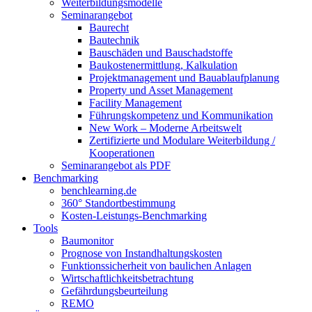
Weiterbildungsmodelle
Seminarangebot
Baurecht
Bautechnik
Bauschäden und Bauschadstoffe
Baukostenermittlung, Kalkulation
Projektmanagement und Bauablaufplanung
Property und Asset Management
Facility Management
Führungskompetenz und Kommunikation
New Work – Moderne Arbeitswelt
Zertifizierte und Modulare Weiterbildung /
Kooperationen
Seminarangebot als PDF
Benchmarking
benchlearning.de
360° Standortbestimmung
Kosten-Leistungs-Benchmarking
Tools
Baumonitor
Prognose von Instandhaltungskosten
Funktionssicherheit von baulichen Anlagen
Wirtschaftlichkeitsbetrachtung
Gefährdungsbeurteilung
REMO