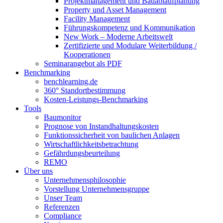
Projektmanagement und Bauablaufplanung
Property und Asset Management
Facility Management
Führungskompetenz und Kommunikation
New Work – Moderne Arbeitswelt
Zertifizierte und Modulare Weiterbildung /
Kooperationen
Seminarangebot als PDF
Benchmarking
benchlearning.de
360° Standortbestimmung
Kosten-Leistungs-Benchmarking
Tools
Baumonitor
Prognose von Instandhaltungskosten
Funktionssicherheit von baulichen Anlagen
Wirtschaftlichkeitsbetrachtung
Gefährdungsbeurteilung
REMO
Über uns
Unternehmensphilosophie
Vorstellung Unternehmensgruppe
Unser Team
Referenzen
Compliance