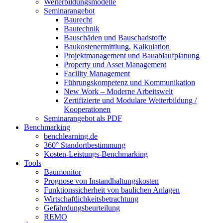
Weiterbildungsmodelle
Seminarangebot
Baurecht
Bautechnik
Bauschäden und Bauschadstoffe
Baukostenermittlung, Kalkulation
Projektmanagement und Bauablaufplanung
Property und Asset Management
Facility Management
Führungskompetenz und Kommunikation
New Work – Moderne Arbeitswelt
Zertifizierte und Modulare Weiterbildung /
Kooperationen
Seminarangebot als PDF
Benchmarking
benchlearning.de
360° Standortbestimmung
Kosten-Leistungs-Benchmarking
Tools
Baumonitor
Prognose von Instandhaltungskosten
Funktionssicherheit von baulichen Anlagen
Wirtschaftlichkeitsbetrachtung
Gefährdungsbeurteilung
REMO