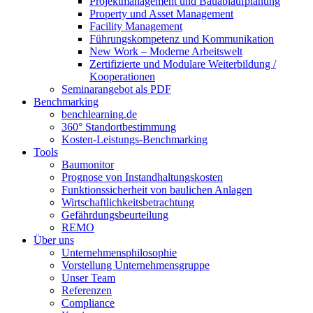
Projektmanagement und Bauablaufplanung
Property und Asset Management
Facility Management
Führungskompetenz und Kommunikation
New Work – Moderne Arbeitswelt
Zertifizierte und Modulare Weiterbildung /
Kooperationen
Seminarangebot als PDF
Benchmarking
benchlearning.de
360° Standortbestimmung
Kosten-Leistungs-Benchmarking
Tools
Baumonitor
Prognose von Instandhaltungskosten
Funktionssicherheit von baulichen Anlagen
Wirtschaftlichkeitsbetrachtung
Gefährdungsbeurteilung
REMO
Über uns
Unternehmensphilosophie
Vorstellung Unternehmensgruppe
Unser Team
Referenzen
Compliance