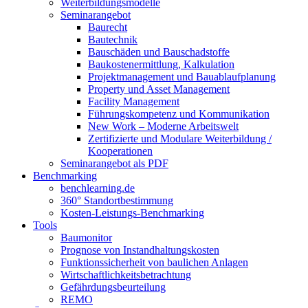
Weiterbildungsmodelle
Seminarangebot
Baurecht
Bautechnik
Bauschäden und Bauschadstoffe
Baukostenermittlung, Kalkulation
Projektmanagement und Bauablaufplanung
Property und Asset Management
Facility Management
Führungskompetenz und Kommunikation
New Work – Moderne Arbeitswelt
Zertifizierte und Modulare Weiterbildung /
Kooperationen
Seminarangebot als PDF
Benchmarking
benchlearning.de
360° Standortbestimmung
Kosten-Leistungs-Benchmarking
Tools
Baumonitor
Prognose von Instandhaltungskosten
Funktionssicherheit von baulichen Anlagen
Wirtschaftlichkeitsbetrachtung
Gefährdungsbeurteilung
REMO